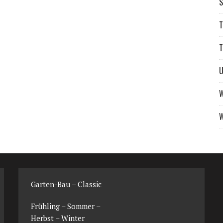
S
T
T
W
W
Garten-Bau – Classic
Frühling
–
Sommer
–
Herbst
–
Winter