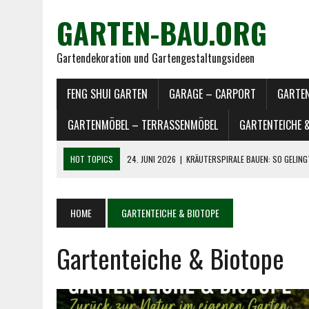
GARTEN-BAU.ORG
Gartendekoration und Gartengestaltungsideen
FENG SHUI GARTEN
GARAGE – CARPORT
GARTE
GARTENMÖBEL – TERRASSENMÖBEL
GARTENTEICHE 
HOT TOPICS
24. JUNI 2026
|
KRÄUTERSPIRALE BAUEN: SO GELING
18. JUNI 2026
|
GEMÜSE ANBAUEN IM GEMEINSCHAFTSGARTEN LEICHT
17. JUNI 2026
|
HOCHBEET ANLEGEN IM GEMEINSCHAFTSGARTEN
HOME
GARTENTEICHE & BIOTOPE
17. JUNI 2026
|
HAUS UND GARTEN ENTRÜMPELN: MEHR RAUM FÜR NEU
Gartenteiche & Biotope
27. JUNI 2026
|
PAMPASGRAS IM KÜBEL: PFLEGE, TIPPS UND ÜBERW