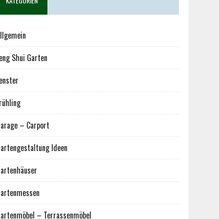
KATEGORIEN
llgemein
eng Shui Garten
enster
rühling
arage – Carport
artengestaltung Ideen
artenhäuser
artenmessen
artenmöbel – Terrassenmöbel