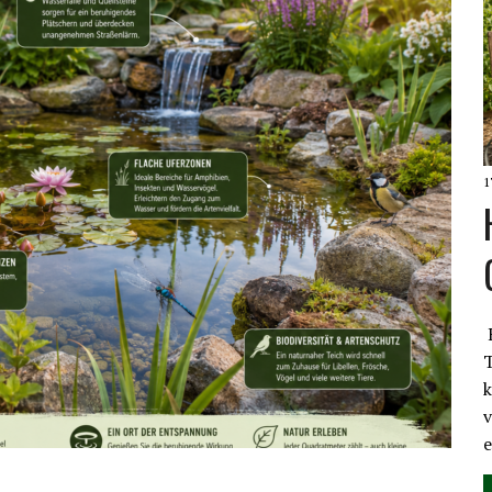
1
T
k
v