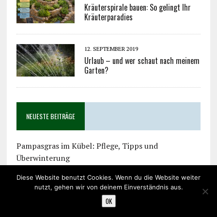
Kräuterspirale bauen: So gelingt Ihr
Kräuterparadies
12. SEPTEMBER 2019
Urlaub – und wer schaut nach meinem
Garten?
NEUESTE BEITRÄGE
Pampasgras im Kübel: Pflege, Tipps und
Überwinterung
Kräuterspirale bauen: So gelingt Ihr
Diese Website benutzt Cookies. Wenn du die Website weiter
Kräuterparadies
nutzt, gehen wir von deinem Einverständnis aus.
Gemüse anbauen im Gemeinschaftsgarten leicht
OK
gemacht